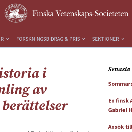
ER
FORSKNINGSBIDRAG & PRIS
SEKTIONER
storia i
Senaste 
Sommars
mling av
En finsk
 berättelser
Gabriel 
Ansök ti