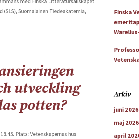
sammans med Finska Litteratursällskapet
land (SLS), Suomalainen Tiedeakatemia,
Finska V
emeritap
Warelius
Professo
Vetenska
ansieringen
ch utveckling
Arkiv
las potten?
juni 2026
maj 2026
–18.45. Plats: Vetenskapernas hus
april 202