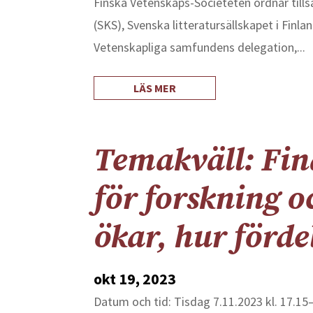
Finska Vetenskaps-Societeten ordnar till
(SKS), Svenska litteratursällskapet i Fin
Vetenskapliga samfundens delegation,...
LÄS MER
Temakväll: Fin
för forskning o
ökar, hur förde
okt 19, 2023
Datum och tid: Tisdag 7.11.2023 kl. 17.15