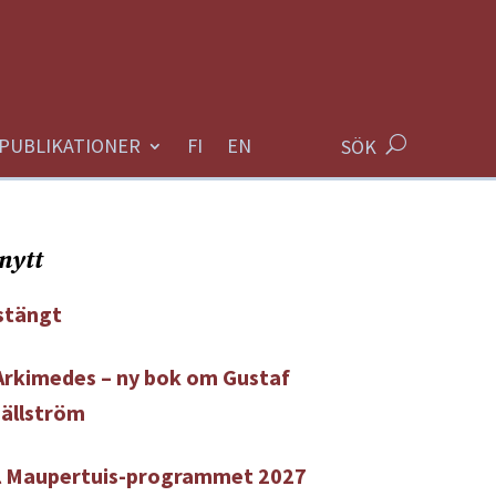
PUBLIKATIONER
SÖK
nytt
tängt
 Arkimedes – ny bok om Gustaf
Hällström
ll Maupertuis-programmet 2027