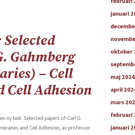
februari
januari 
decembe
 Selected
novembe
oktober 
 G. Gahmberg
septemb
ries) – Cell
maj 2024
 Cell Adhesion
april 202
mars 20
februari
en ny bok: Selected papers of Carl G.
januari 
branes and Cell Adhesion, av professor