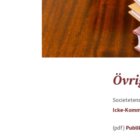
Övri
Societetens
Icke-Komme
(pdf)
Publi