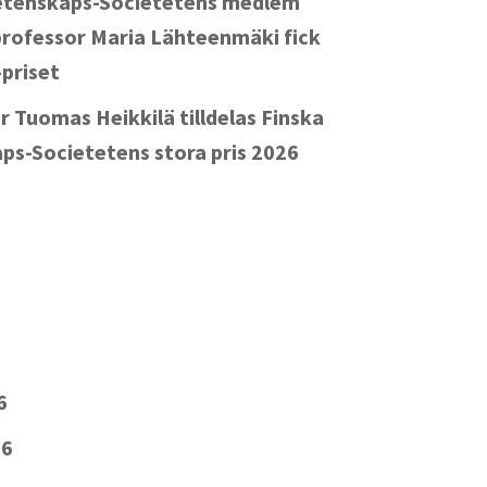
etenskaps-Societetens medlem
rofessor Maria Lähteenmäki fick
-priset
r Tuomas Heikkilä tilldelas Finska
ps-Societetens stora pris 2026
6
26