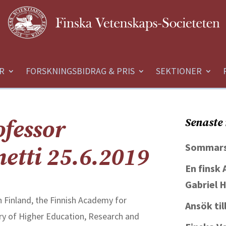
R
FORSKNINGSBIDRAG & PRIS
SEKTIONER
ofessor
Senaste 
Sommars
netti 25.6.2019
En finsk
Gabriel 
in Finland, the Finnish Academy for
Ansök ti
try of Higher Education, Research and