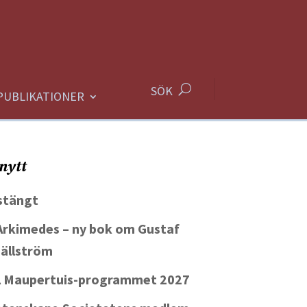
SÖK
PUBLIKATIONER
nytt
tängt
 Arkimedes – ny bok om Gustaf
Hällström
ll Maupertuis-programmet 2027