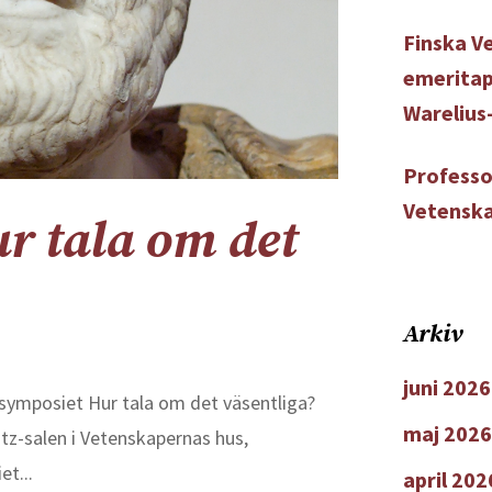
Finska V
emeritap
Warelius
Professo
Vetenska
r tala om det
Arkiv
juni 2026
symposiet Hur tala om det väsentliga?
maj 2026
utz-salen i Vetenskapernas hus,
t...
april 202