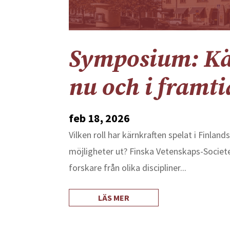
Symposium: Kär
nu och i framt
feb 18, 2026
Vilken roll har kärnkraften spelat i Finlan
möjligheter ut? Finska Vetenskaps-Societe
forskare från olika discipliner...
LÄS MER