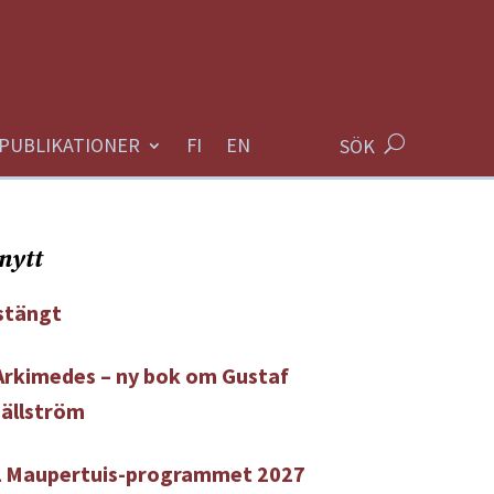
PUBLIKATIONER
SÖK
nytt
tängt
 Arkimedes – ny bok om Gustaf
Hällström
ll Maupertuis-programmet 2027