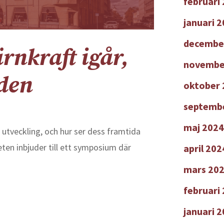
februari
januari 
decembe
nkraft igår,
novembe
iden
oktober 
septemb
maj 2024
ds utveckling, och hur ser dess framtida
ten inbjuder till ett symposium där
april 202
mars 20
februari
januari 