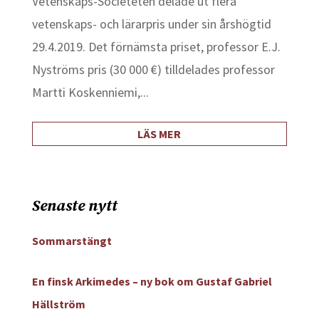
Vetenskaps-Societeten delade ut flera
vetenskaps- och lärarpris under sin årshögtid
29.4.2019. Det förnämsta priset, professor E.J.
Nyströms pris (30 000 €) tilldelades professor
Martti Koskenniemi,...
LÄS MER
Senaste nytt
Sommarstängt
En finsk Arkimedes – ny bok om Gustaf Gabriel
Hällström