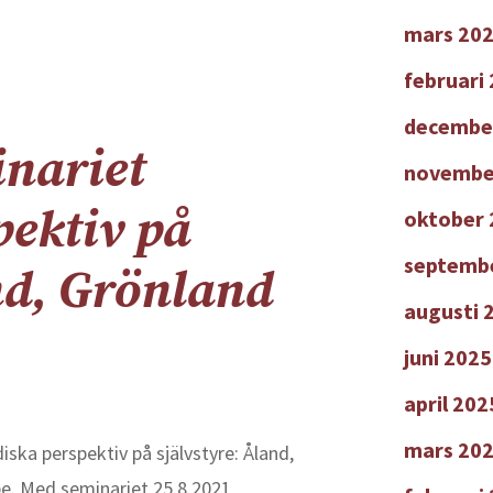
mars 20
februari
decembe
inariet
novembe
pektiv på
oktober 
septemb
nd, Grönland
augusti 
juni 2025
april 202
mars 20
ska perspektiv på självstyre: Åland,
e. Med seminariet 25.8.2021