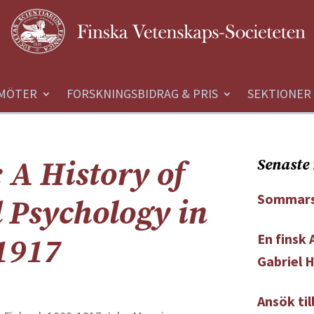
MÖTER
FORSKNINGSBIDRAG & PRIS
SEKTIONER
 A History of
Senaste 
Sommars
 Psychology in
En finsk
1917
Gabriel 
Ansök ti