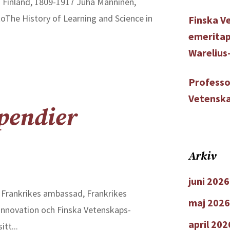
n Finland, 1809-1917 Juha Manninen,
otoThe History of Learning and Science in
Finska V
emeritap
Warelius
Professo
Vetenska
pendier
Arkiv
juni 2026
d, Frankrikes ambassad, Frankrikes
maj 2026
 innovation och Finska Vetenskaps-
april 202
tt...