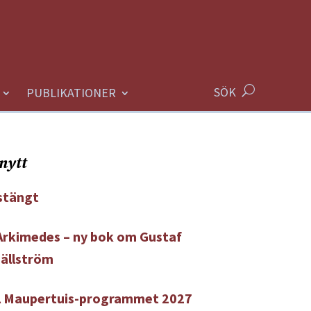
SÖK
PUBLIKATIONER
nytt
tängt
 Arkimedes – ny bok om Gustaf
Hällström
ll Maupertuis-programmet 2027