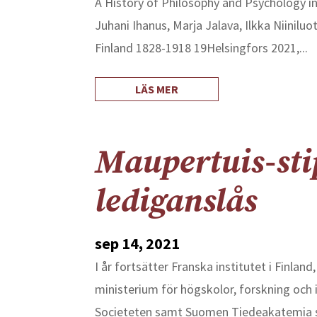
A History of Philosophy and Psychology i
Juhani Ihanus, Marja Jalava, Ilkka Niinilu
Finland 1828-1918 19Helsingfors 2021,...
LÄS MER
Maupertuis-sti
lediganslås
sep 14, 2021
I år fortsätter Franska institutet i Finlan
ministerium för högskolor, forskning och
Societeten samt Suomen Tiedeakatemia si