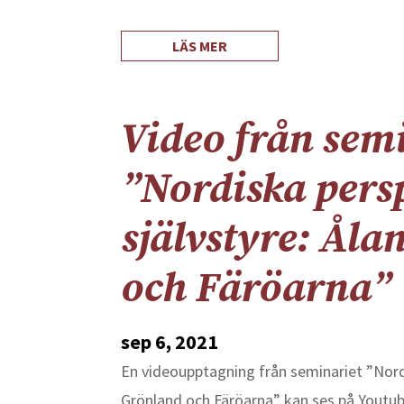
LÄS MER
Video från sem
”Nordiska pers
självstyre: Åla
och Färöarna”
sep 6, 2021
En videoupptagning från seminariet ”Nordi
Grönland och Färöarna” kan ses på Youtub