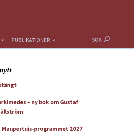
SÖK
PUBLIKATIONER
nytt
tängt
 Arkimedes – ny bok om Gustaf
Hällström
ll Maupertuis-programmet 2027