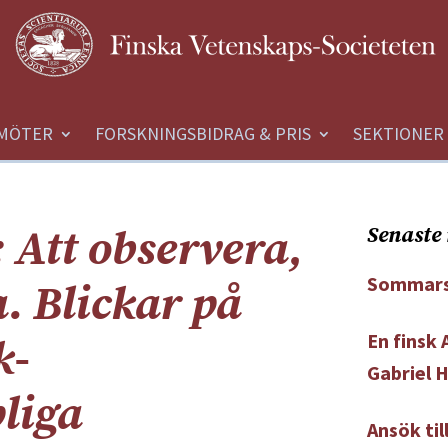
MÖTER
FORSKNINGSBIDRAG & PRIS
SEKTIONER
 Att observera,
Senaste 
Sommars
. Blickar på
En finsk
k-
Gabriel 
liga
Ansök ti