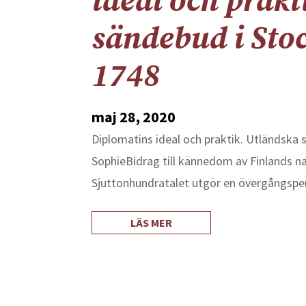
ideal och prakt
sändebud i Sto
1748
maj 28, 2020
Diplomatins ideal och praktik. Utländsk
SophieBidrag till kännedom av Finlands na
Sjuttonhundratalet utgör en övergångsperi
LÄS MER