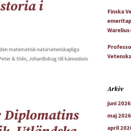
storia i
Finska V
emeritap
Warelius
Professo
å den matematisk-naturvetenskapliga
Vetenska
 Peter & Stén, JohanBidrag till kännedom
Arkiv
juni 2026
: Diplomatins
maj 2026
april 202