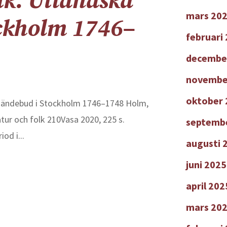
ik. Utländska
mars 20
ckholm 1746–
februari
decembe
novembe
oktober 
a sändebud i Stockholm 1746–1748 Holm,
tur och folk 210Vasa 2020, 225 s.
septemb
od i...
augusti 
juni 2025
april 202
mars 20