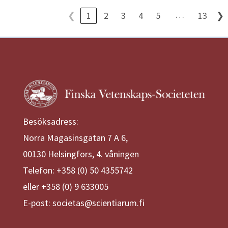
…
❮
1
2
3
4
5
13
❯
Besöksadress:
Norra Magasinsgatan 7 A 6,
00130 Helsingfors, 4. våningen
Telefon: +358 (0) 50 4355742
eller +358 (0) 9 633005
E-post: societas@scientiarum.fi