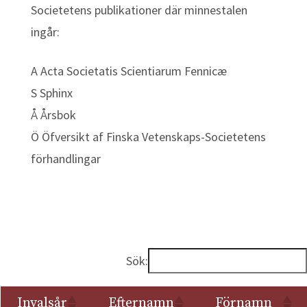
Societetens publikationer där minnestalen
ingår:
A Acta Societatis Scientiarum Fennicæ
S Sphinx
Å Årsbok
Ö Öfversikt af Finska Vetenskaps-Societetens
förhandlingar
Sök:
Invalsår
Efternamn
Förnamn