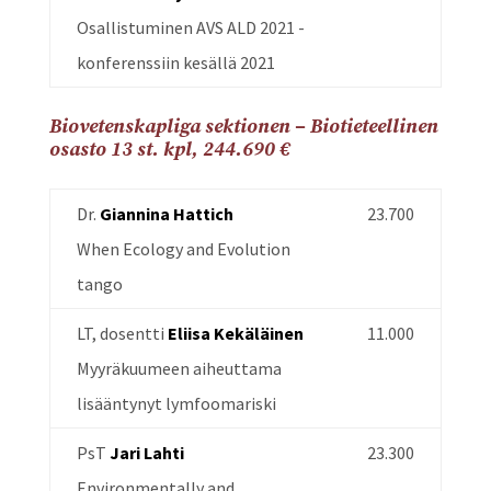
Osallistuminen AVS ALD 2021 -
konferenssiin kesällä 2021
Biovetenskapliga sektionen – Biotieteellinen
osasto 13 st. kpl, 244.690 €
Dr.
Giannina Hattich
23.700
When Ecology and Evolution
tango
LT, dosentti
Eliisa Kekäläinen
11.000
Myyräkuumeen aiheuttama
lisääntynyt lymfoomariski
PsT
Jari Lahti
23.300
Environmentally and