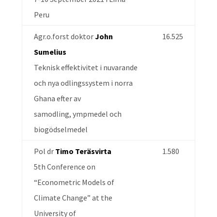
Peru
Agr.o.forst doktor
John
16.525
Sumelius
Teknisk effektivitet i nuvarande
och nya odlingssystem i norra
Ghana efter av
samodling, ympmedel och
biogödselmedel
Pol dr
Timo Teräsvirta
1.580
5th Conference on
“Econometric Models of
Climate Change” at the
University of