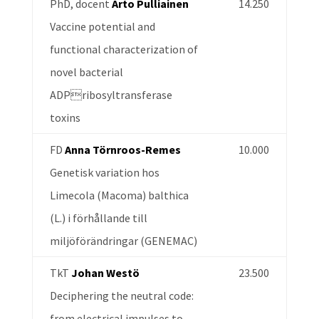
PhD, docent
Arto Pulliainen
14.250
Vaccine potential and
functional characterization of
novel bacterial
ADPribosyltransferase
toxins
FD
Anna Törnroos-Remes
10.000
Genetisk variation hos
Limecola (Macoma) balthica
(L.) i förhållande till
miljöförändringar (GENEMAC)
TkT
Johan Westö
23.500
Deciphering the neutral code:
from electrical impulses to