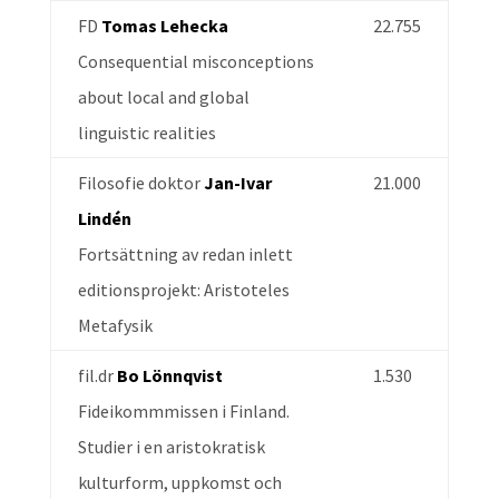
FD
Tomas Lehecka
22.755
Consequential misconceptions
about local and global
linguistic realities
Filosofie doktor
Jan-Ivar
21.000
Lindén
Fortsättning av redan inlett
editionsprojekt: Aristoteles
Metafysik
fil.dr
Bo Lönnqvist
1.530
Fideikommmissen i Finland.
Studier i en aristokratisk
kulturform, uppkomst och