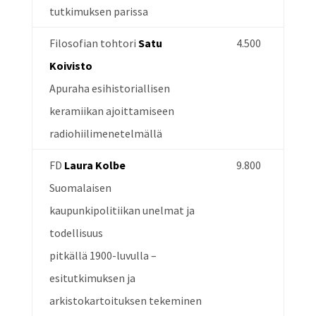
tutkimuksen parissa
Filosofian tohtori
Satu
4.500
Koivisto
Apuraha esihistoriallisen
keramiikan ajoittamiseen
radiohiilimenetelmällä
FD
Laura Kolbe
9.800
Suomalaisen
kaupunkipolitiikan unelmat ja
todellisuus
pitkällä 1900-luvulla –
esitutkimuksen ja
arkistokartoituksen tekeminen