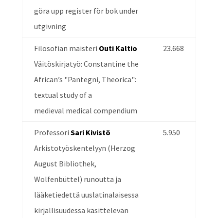
göra upp register för bok under
utgivning
Filosofian maisteri
Outi Kaltio
23.668
Väitöskirjatyö: Constantine the
African’s "Pantegni, Theorica":
textual study of a
medieval medical compendium
Professori
Sari Kivistö
5.950
Arkistotyöskentelyyn (Herzog
August Bibliothek,
Wolfenbüttel) runoutta ja
lääketiedettä uuslatinalaisessa
kirjallisuudessa käsittelevän