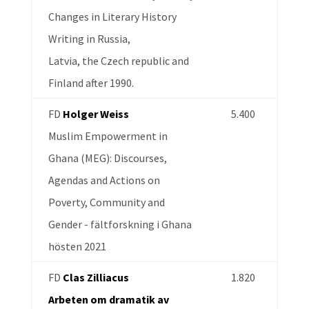
Changes in Literary History
Writing in Russia,
Latvia, the Czech republic and
Finland after 1990.
FD
Holger Weiss
5.400
Muslim Empowerment in
Ghana (MEG): Discourses,
Agendas and Actions on
Poverty, Community and
Gender - fältforskning i Ghana
hösten 2021
FD
Clas Zilliacus
1.820
Arbeten om dramatik av