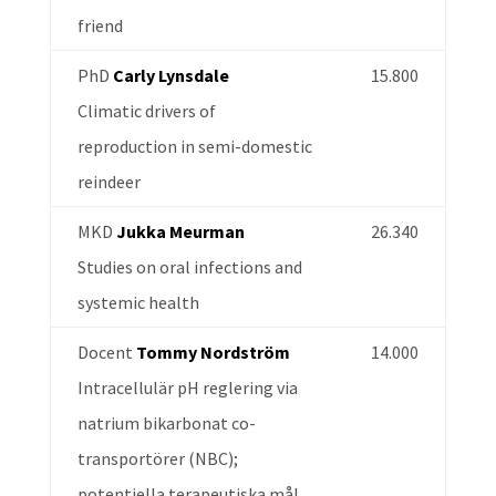
friend
PhD
Carly Lynsdale
15.800
Climatic drivers of
reproduction in semi-domestic
reindeer
MKD
Jukka Meurman
26.340
Studies on oral infections and
systemic health
Docent
Tommy Nordström
14.000
Intracellulär pH reglering via
natrium bikarbonat co-
transportörer (NBC);
potentiella terapeutiska mål