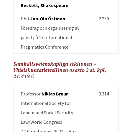
Beckett, Shakespeare
PhD
Jan-Ola Östman
2.250
Föredrag och organisering av
panel på 17 International
Pragmatics Conference
Samhällsvetenskapliga sektionen –
Yhteiskuntatieteellinen osasto 3 st. kpl,
21.419 €
Professor
Niklas Bruun
3.314
International Society for
Labour and Social Security
Law/World Congress
7-10 September 2021 i Lima