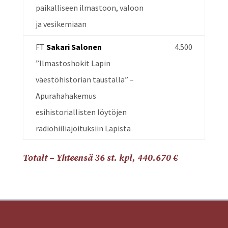
paikalliseen ilmastoon, valoon
ja vesikemiaan
FT
Sakari Salonen
4.500
”Ilmastoshokit Lapin
väestöhistorian taustalla” –
Apurahahakemus
esihistoriallisten löytöjen
radiohiiliajoituksiin Lapista
Totalt – Yhteensä 36 st. kpl, 440.670 €