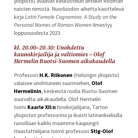
yliopisto) avaavat keskustelun antiikin Rooman
naisten nimistä. Nuorluodon aihetta käsittelevä
kirja
Latin Female Cognomina
.
A Study on the
Personal Names of Roman Women
ilmestyy
loppuvuodesta 2023.
kl. 20.00–20.30: Unohdettu
kaunokirjailija ja valtiomies – Olof
Hermelin Ruotsi-Suomen aikakaudella
Professori
H.K. Riikonen
(Helsingin yliopisto)
valaisee unohtuneen suurmiehen,
Olof
Hermelinin
, keskeistä roolia Ruotsi-Suomen
suurvalta-aikakaudella. Olof Hermelin
toimi
Kaarle XII:n
hovikirjailijana, Tarton
yliopiston professorina ja ikuisti latinankielisillä
runoillaan kaikki maamme kaupungit.
Haastattelijana toimii professori
Stig-Olof