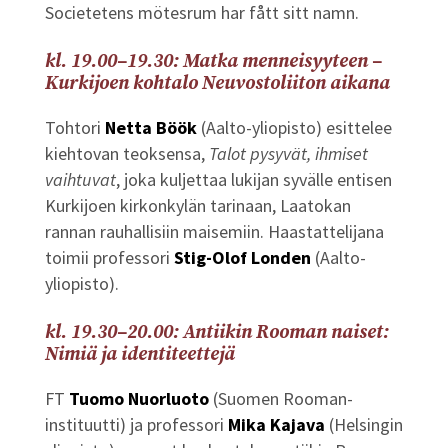
Societetens mötesrum har fått sitt namn.
kl. 19.00–19.30: Matka menneisyyteen –
Kurkijoen kohtalo Neuvostoliiton aikana
Tohtori
Netta Böök
(Aalto-yliopisto) esittelee
kiehtovan teoksensa,
Talot pysyvät, ihmiset
vaihtuvat
, joka kuljettaa lukijan syvälle entisen
Kurkijoen kirkonkylän tarinaan, Laatokan
rannan rauhallisiin maisemiin. Haastattelijana
toimii professori
Stig-Olof Londen
(Aalto-
yliopisto).
kl. 19.30–20.00: Antiikin Rooman naiset:
Nimiä ja identiteettejä
FT
Tuomo Nuorluoto
(Suomen Rooman-
instituutti) ja professori
Mika Kajava
(Helsingin