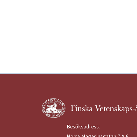
Besöksadress:
Norra Magasinsgatan 7 A 6,