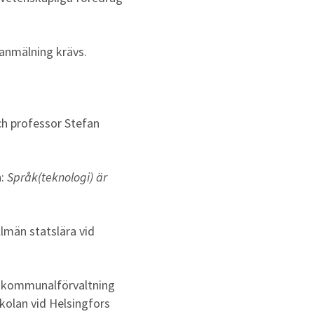
 anmälning krävs.
h professor Stefan
n:
Språk(teknologi) är
lmän statslära vid
i kommunalförvaltning
olan vid Helsingfors