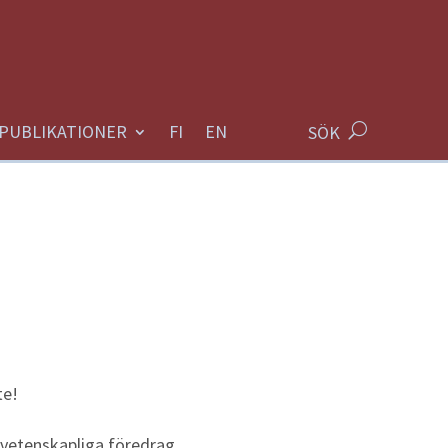
PUBLIKATIONER
SÖK
te!
 vetenskapliga föredrag