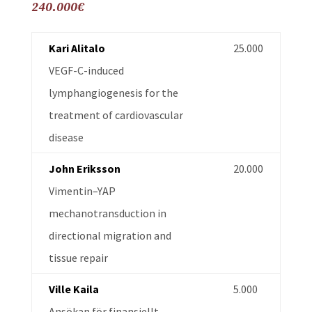
240.000
€
Kari Alitalo
25.000
VEGF-C-induced
lymphangiogenesis for the
treatment of cardiovascular
disease
John Eriksson
20.000
Vimentin–YAP
mechanotransduction in
directional migration and
tissue repair
Ville Kaila
5.000
Ansökan för finansiellt