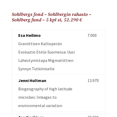
Sohlbergs fond – Sohlbergin rahasto –
Sohlberg fund – 5 kpl st,
52.290
€
Esa Heilimo
7.000
Graniittisen Kallioperän
Evoluutio Etelä-Suomessa: Uusi
Lähestymistapa Migmatiittien
Synnyn Tutkimiselle
Jenni Hultman
13.970
Biogeography of high latitude
microbes: linkages to
environmental variation