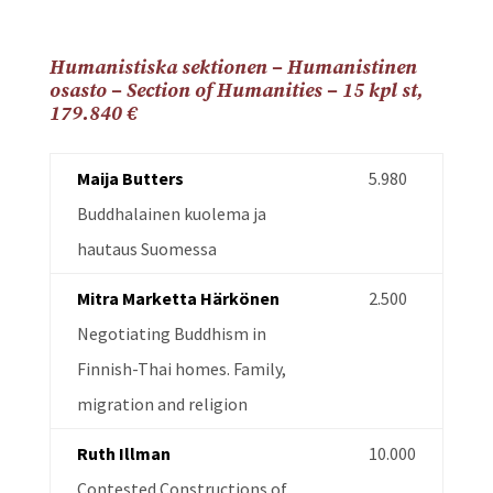
Humanistiska sektionen – Humanistinen
osasto – Section of Humanities – 15 kpl st,
179.840
€
Maija Butters
5.980
Buddhalainen kuolema ja
hautaus Suomessa
Mitra Marketta Härkönen
2.500
Negotiating Buddhism in
Finnish-Thai homes. Family,
migration and religion
Ruth Illman
10.000
Contested Constructions of