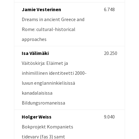
Jamie Vesterinen
6.748
Dreams in ancient Greece and
Rome: cultural-historical
approaches
Isa Välimäki
20.250
Väitöskirja: Eläimet ja
inhimillinen identiteetti 2000-
luvun englanninkielisissä
kanadalaisissa
Bildungsromaneissa
Holger Weiss
9.040
Bokprojekt Kompaniets
tidevarv (fas 3) samt