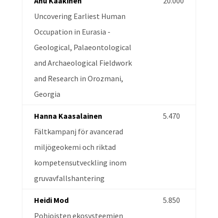
Anu Kaakinen
20.000
Uncovering Earliest Human
Occupation in Eurasia -
Geological, Palaeontological
and Archaeological Fieldwork
and Research in Orozmani,
Georgia
Hanna Kaasalainen
5.470
Fältkampanj för avancerad
miljögeokemi och riktad
kompetensutveckling inom
gruvavfallshantering
Heidi Mod
5.850
Pohjoisten ekosysteemien