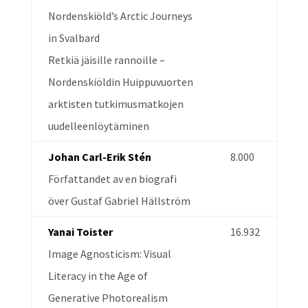
Nordenskiöld’s Arctic Journeys
in Svalbard
Retkiä jäisille rannoille –
Nordenskiöldin Huippuvuorten
arktisten tutkimusmatkojen
uudelleenlöytäminen
Johan Carl-Erik Stén
8.000
Författandet av en biografi
över Gustaf Gabriel Hällström
Yanai Toister
16.932
Image Agnosticism: Visual
Literacy in the Age of
Generative Photorealism