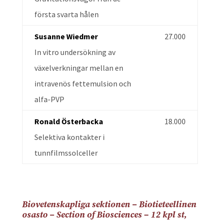
första svarta hålen
Susanne Wiedmer
27.000
In vitro undersökning av
växelverkningar mellan en
intravenös fettemulsion och
alfa-PVP
Ronald Österbacka
18.000
Selektiva kontakter i
tunnfilmssolceller
Biovetenskapliga sektionen – Biotieteellinen
osasto – Section of Biosciences – 12 kpl st,