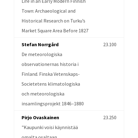
Life in an Early Modern Finnish
Town: Archaeological and
Historical Research on Turku’s
Market Square Area Before 1827
Stefan Norrgård
23.100
De meteorologiska
observationernas historia i
Finland. Finska Vetenskaps-
Societetens klimatologiska
och meteorologiska
insamlingsprojekt 1846–1880
Pirjo Ovaskainen
23.250
"Kaupunki voisi käynnistää
omalta osaltaan