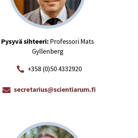
Pysyvä sihteeri:
Professori Mats
Gyllenberg
+358 (0)50 4332920

secretarius@scientiarum.fi
