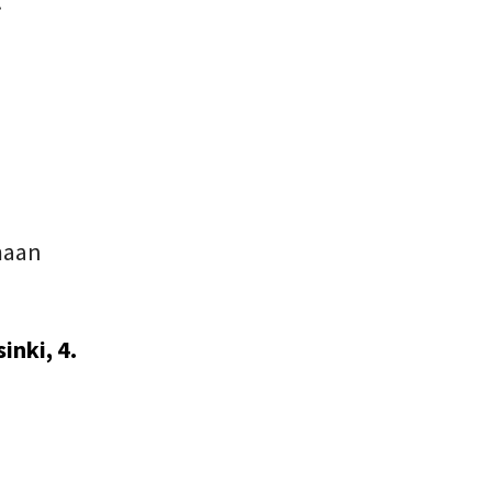
.
maan
inki, 4.