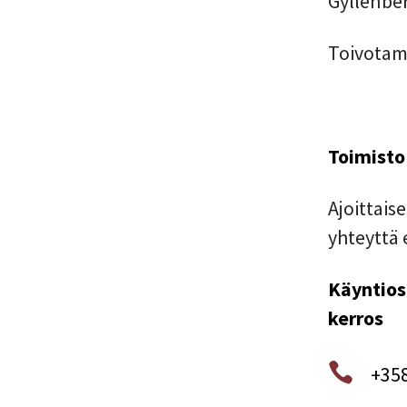
Gyllenber
Toivotam
Toimisto 
Ajoittai
yhteyttä
Käyntioso
kerros

+358