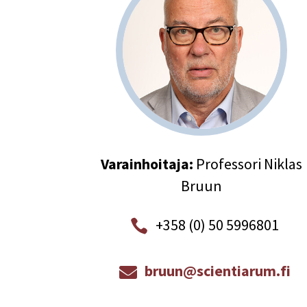
Varainhoitaja:
Professori Niklas
Bruun
+358 (0) 50 5996801

bruun@scientiarum.fi
