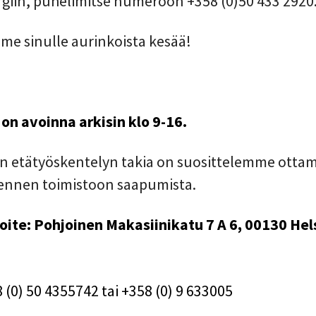
giin, puhelimitse numeroon +358 (0)50 433 2920
me sinulle aurinkoista kesää!
on avoinna arkisin klo 9-16.
sen etätyöskentelyn takia on suosittelemme otta
 ennen toimistoon saapumista.
ite: Pohjoinen Makasiinikatu 7 A 6, 00130 Hels
 (0) 50 4355742 tai +358 (0) 9 633005