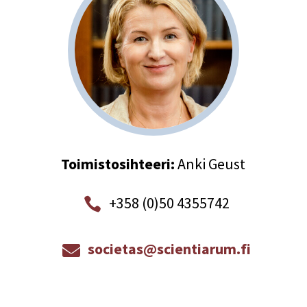
Toimistosihteeri:
Anki Geust
+358 (0)50 4355742

societas@scientiarum.fi
