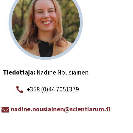
Tiedottaja:
Nadine Nousiainen
+358 (0)44 7051379

nadine.nousiainen@scientiarum.fi
