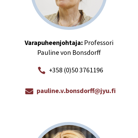
Varapuheenjohtaja:
Professori
Pauline von Bonsdorff
+358 (0)50 3761196

pauline.v.bonsdorff@jyu.fi
