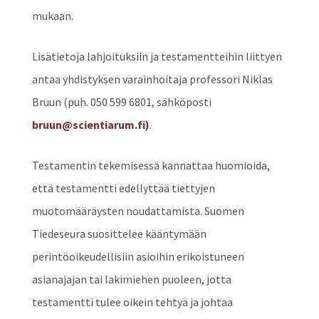
mukaan.
Lisätietoja lahjoituksiin ja testamentteihin liittyen
antaa yhdistyksen varainhoitaja professori Niklas
Bruun (puh. 050 599 6801, sähköposti
bruun@scientiarum.fi)
.
Testamentin tekemisessä kannattaa huomioida,
että testamentti edellyttää tiettyjen
muotomääräysten noudattamista. Suomen
Tiedeseura suosittelee kääntymään
perintöoikeudellisiin asioihin erikoistuneen
asianajajan tai lakimiehen puoleen, jotta
testamentti tulee oikein tehtyä ja johtaa