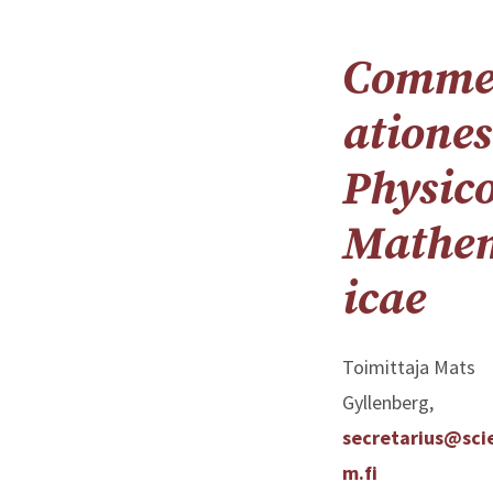
Comme
ationes
Physic
Mathe
icae
Toimittaja Mats
Gyllenberg,
secretarius@sci
m.fi