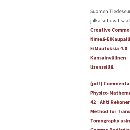
Suomen Tiedeseu
julkaisut ovat saat
Creative Commo
Nimeä-EiKaupall
EiMuutoksia 4.0
Kansainvälinen -
lisenssillä
.
(pdf) Commenta
Physico-Mathem
42 | Ahti Rekonen
Method for Trans
Tomography usi
Gamma Radiatio