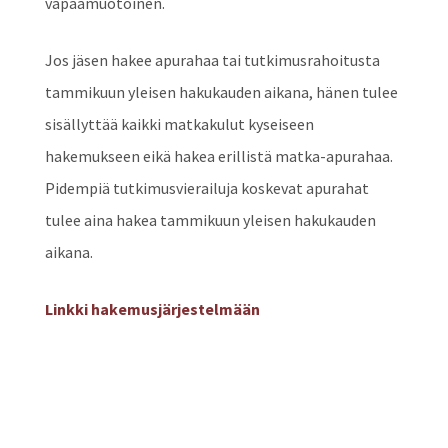
vapaamuotoinen.
Jos jäsen hakee apurahaa tai tutkimusrahoitusta
tammikuun yleisen hakukauden aikana, hänen tulee
sisällyttää kaikki matkakulut kyseiseen
hakemukseen eikä hakea erillistä matka-apurahaa.
Pidempiä tutkimusvierailuja koskevat apurahat
tulee aina hakea tammikuun yleisen hakukauden
aikana.
Linkki hakemusjärjestelmään