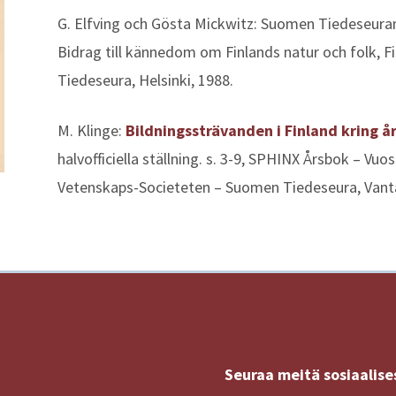
G. Elfving och Gösta Mickwitz: Suomen Tiedeseuran
Bidrag till kännedom om Finlands natur och folk, 
Tiedeseura, Helsinki, 1988.
M. Klinge:
Bildningssträvanden i Finland kring å
halvofficiella ställning. s. 3-9, SPHINX Årsbok – Vuo
Vetenskaps-Societeten – Suomen Tiedeseura, Vant
Seuraa meitä sosiaalise