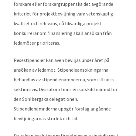
forskare eller forskargrupper ska det avgörande
kriteriet för projektbeviljning vara vetenskaplig
kvalitet och relevans, då likvärdiga projekt
konkurrerar om finansiering skall ansökan från
ledamöter prioriteras.
Resestipendier kan även beviljas under året på
ansökan av ledamot. Stipendieansökningarna
behandlas av stipendienämnderna, som tillsätts
sektionsvis. Dessutom finns en särskild nämnd för
den Sohlbergska delegationen.
Stipendienämnderna uppgör förslag angående
beviljningarnas storlek och tid.
Styrelsen besluter om fördelning av stipendierna i